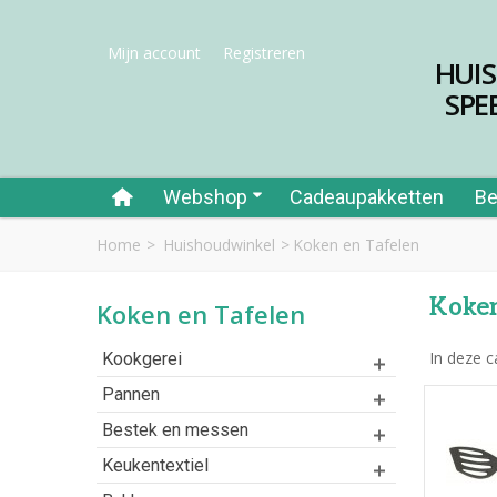
Mijn account
Registreren
HUI
SPE
Webshop
Cadeaupakketten
Be
Home
>
Huishoudwinkel
>
Koken en Tafelen
Koken
Koken en Tafelen
In deze c
Kookgerei
Pannen
Bestek en messen
Keukentextiel