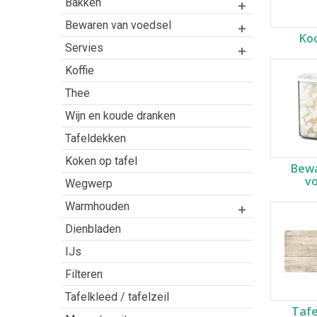
Bakken
Bewaren van voedsel
Ko
Servies
Koffie
Thee
Wijn en koude dranken
Tafeldekken
Koken op tafel
Bewa
v
Wegwerp
Warmhouden
Dienbladen
IJs
Filteren
Tafelkleed / tafelzeil
Taf