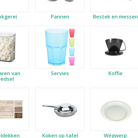
okgerei
Pannen
Bestek en messen
ren van
Servies
Koffie
oedsel
eldekken
Koken op tafel
Wegwerp