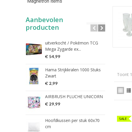
Magnetron items
Aanbevolen
producten
uitverkocht / Pokémon TCG
Riet
Mega Zygarde ex...
€ 1
€ 54,99
fish
Hama Strijkkralen 1000 Stuks
ned
Toont 1
Zwart
€ 2
€ 2,99
HG 
AIRBRUSH PLUCHE UNICORN
verw
€ 29,99
€ 9
SALE
Hoofdkussen per stuk 60x70
HG 
cm
verw