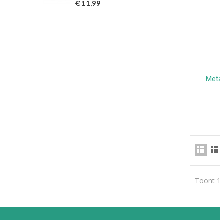
€ 11,99
€ 7
Met
Toont 1