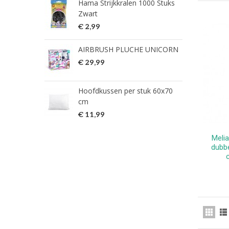
Hama Strijkkralen 1000 Stuks
ned
Zwart
€ 2
€ 2,99
HG 
AIRBRUSH PLUCHE UNICORN
verw
€ 29,99
€ 9
Hoofdkussen per stuk 60x70
HG 
cm
verw
€ 11,99
€ 7
Meli
dubb