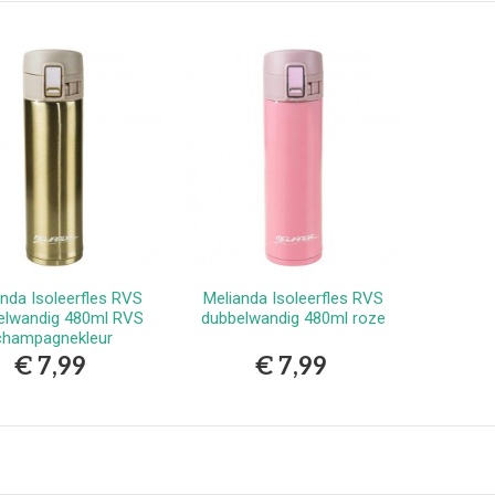
erlands
9,99
vlekkenspray extra sterk/
ijdert meest...
,99
Vlekkenspray / voor vlek
ijdering en...
,99
anda Isoleerfles RVS
Melianda Isoleerfles RVS
Bestellen
Bestellen
elwandig 480ml RVS
dubbelwandig 480ml roze
champagnekleur
€ 7,99
€ 7,99