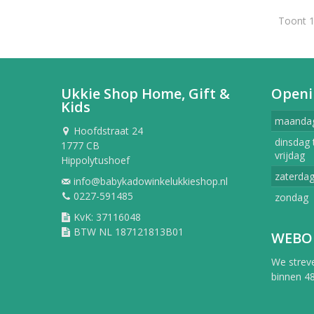
Toont 1
Ukkie Shop Home, Gift &
Openi
Kids
maanda
Hoofdstraat 24
dinsdag 
1777 CB
vrijdag
Hippolytushoef
zaterda
info@babykadowinkelukkieshop.nl
0227-591485
zondag
KvK: 37116048
BTW NL 187121813B01
WEBO
We strev
binnen 48