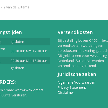
 - 2 van de 2 items
ngstijden
Verzendkosten
Bij bestelling boven € 150,-- (exc
g
gesloten
verzendkosten) worden geen
t/m
portokosten in rekening gebracht
09.30 uur t/m 17.30 uur
Dit geldt alleen voor verzending
g
09.30 uur t/m 16.30 uur
Nederland. Buiten NL worden
verzendkosten gerekend.
gesloten
Juridische zaken
RDERS:
Algemene Voorwaarden
Privacy Statement
en ernaar webwinkel- orders
Disclaimer
 uur te versturen.