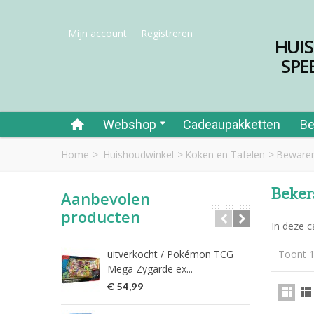
Mijn account
Registreren
HUI
SPE
Webshop
Cadeaupakketten
Be
Home
>
Huishoudwinkel
>
Koken en Tafelen
>
Bewaren
Beker
Aanbevolen
producten
In deze c
uitverkocht / Pokémon TCG
Toont 1
Riet
Mega Zygarde ex...
€ 1
€ 54,99
fish