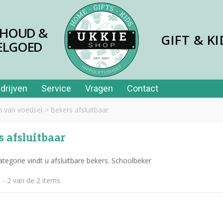
SHOUD &
GIFT & KI
ELGOED
drijven
Service
Vragen
Contact
 van voedsel
>
Bekers afsluitbaar
s afsluitbaar
ategorie vindt u afsluitbare bekers. Schoolbeker
 - 2 van de 2 items
jes papier 40st in tube
,99
er price leerplezier piano