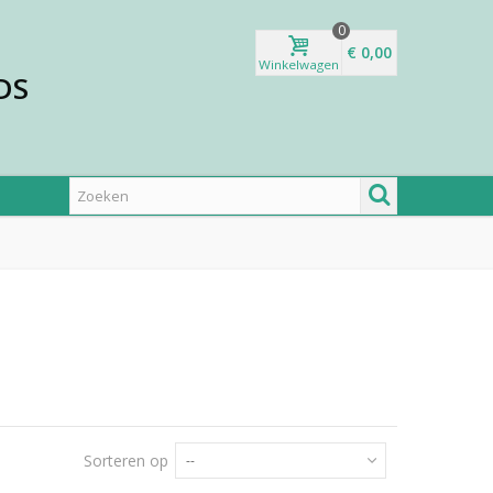
0
€ 0,00
Winkelwagen
DS
Sorteren op
--