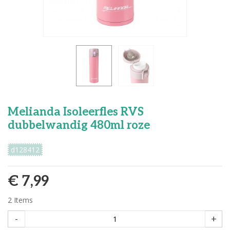
Melianda Isoleerfles RVS
dubbelwandig 480ml roze
d128412
€ 7,99
2
Items
-
+