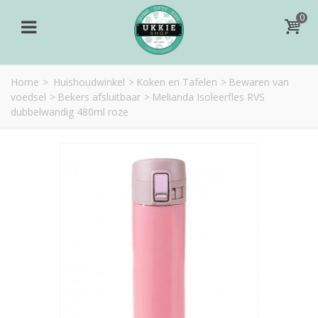
0
Home
>
Huishoudwinkel
>
Koken en Tafelen
>
Bewaren van
voedsel
>
Bekers afsluitbaar
>
Melianda Isoleerfles RVS
dubbelwandig 480ml roze