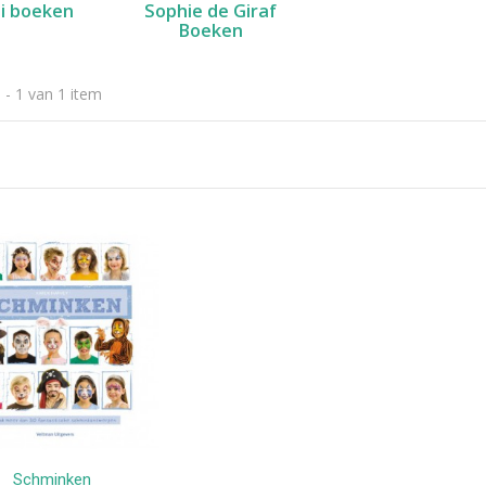
i boeken
Sophie de Giraf
Boeken
er price leerplezier piano
erlands
 - 1 van 1 item
9,99
vlekkenspray extra sterk/
ijdert meest...
,99
Vlekkenspray / voor vlek
ijdering en...
,99
Schminken
Bestellen