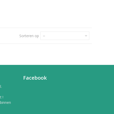
Sorteren op
--
Facebook
l.
 !
 binnen