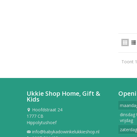
Toont 1
Ukkie Shop Home, Gift &
Openi
Kids
maanda
Hoofdstraat 24
dinsdag 
1777 CB
vrijdag
Hippolytushoef
zaterda
info@babykadowinkelukkieshop.nl