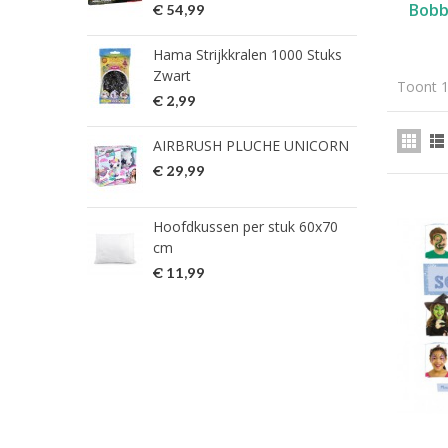
Bobb
€ 54,99
fish
Hama Strijkkralen 1000 Stuks
ned
Zwart
Toont 1
€ 2
€ 2,99
HG 
AIRBRUSH PLUCHE UNICORN
verw
€ 29,99
€ 9
Hoofdkussen per stuk 60x70
HG 
cm
verw
€ 11,99
€ 7