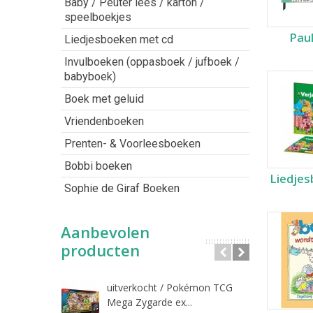
Baby / Peuter lees / karton /
speelboekjes
Pau
Liedjesboeken met cd
Invulboeken (oppasboek / jufboek /
babyboek)
Boek met geluid
Vriendenboeken
Prenten- & Voorleesboeken
Bobbi boeken
Liedje
Sophie de Giraf Boeken
Aanbevolen
producten
uitverkocht / Pokémon TCG
Riet
Mega Zygarde ex...
€ 1