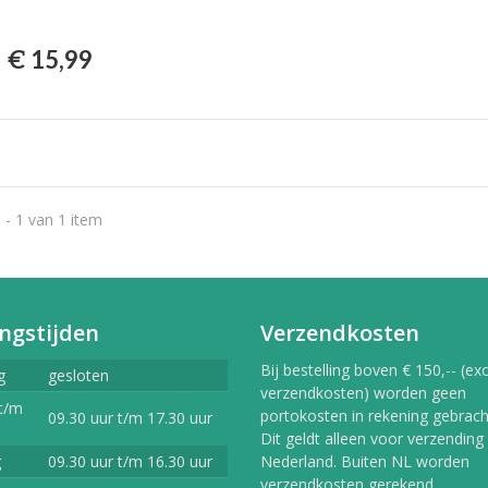
€ 15,99
 - 1 van 1 item
ngstijden
Verzendkosten
Bij bestelling boven € 150,-- (exc
g
gesloten
verzendkosten) worden geen
t/m
portokosten in rekening gebracht
09.30 uur t/m 17.30 uur
Dit geldt alleen voor verzending
g
09.30 uur t/m 16.30 uur
Nederland. Buiten NL worden
verzendkosten gerekend.