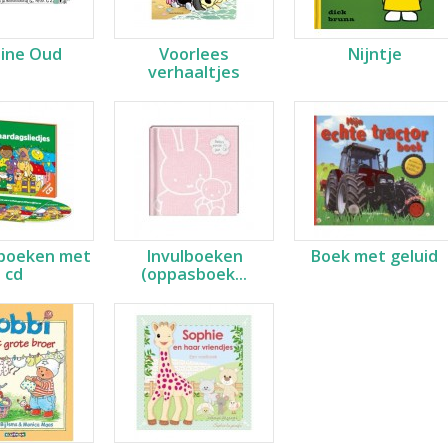
line Oud
Voorlees
Nijntje
verhaaltjes
sboeken met
Invulboeken
Boek met geluid
cd
(oppasboek...
jes papier 40st in tube
,99