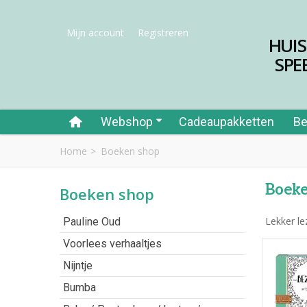
Mijn account
Registreren
HUI
SPE
Webshop
Cadeaupakketten
Be
Home
>
Boeken shop
Boek
Boeken shop
Lekker le
Pauline Oud
Voorlees verhaaltjes
Nijntje
Bumba