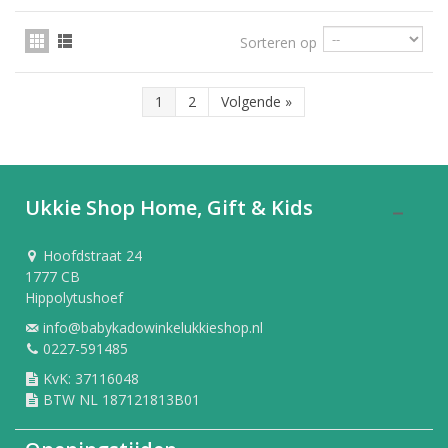
Sorteren op
1
2
Volgende
»
Ukkie Shop Home, Gift & Kids
Hoofdstraat 24
1777 CB
Hippolytushoef
info@babykadowinkelukkieshop.nl
0227-591485
KvK: 37116048
BTW NL 187121813B01