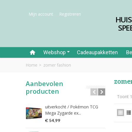
Mijn account
Registreren
HUI
SPE
Webshop
Cadeaupakketten
Be
Home
>
zomer fashion
zomer
Aanbevolen
producten
Toont 1
uitverkocht / Pokémon TCG
Riet
Mega Zygarde ex...
€ 1
€ 54,99
fish