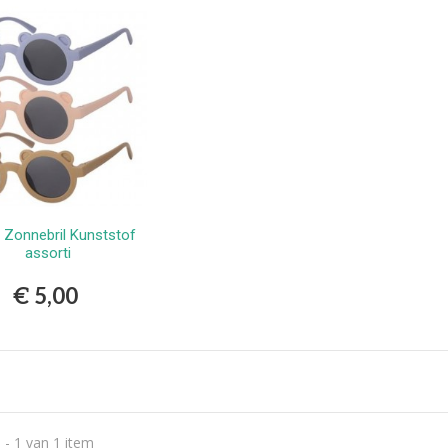
erlands
9,99
vlekkenspray extra sterk/
ijdert meest...
,99
Vlekkenspray / voor vlek
ijdering en...
,99
r Zonnebril Kunststof
Bestellen
assorti
€ 5,00
 - 1 van 1 item