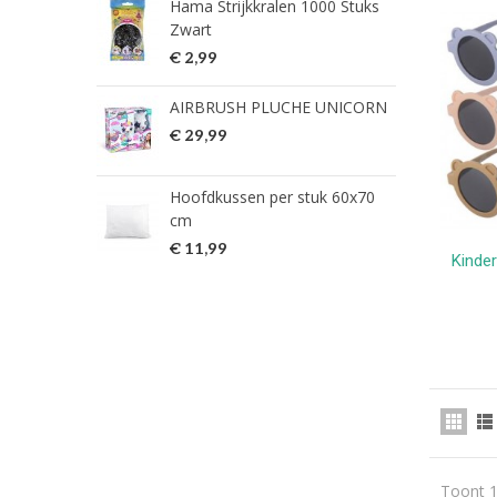
Hama Strijkkralen 1000 Stuks
ned
Zwart
€ 2
€ 2,99
HG 
AIRBRUSH PLUCHE UNICORN
verw
€ 29,99
€ 9
Hoofdkussen per stuk 60x70
HG 
cm
verw
€ 11,99
€ 7
Kinde
Toont 1