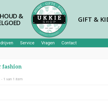
SHOUD &
GIFT & KI
ELGOED
drijven
Service
Vragen
Contact
 fashion
 - 1 van 1 item
jes papier 40st in tube
,99
er price leerplezier piano