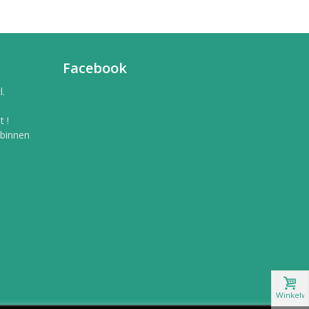
Facebook
l.
 !
 binnen
Winkelw