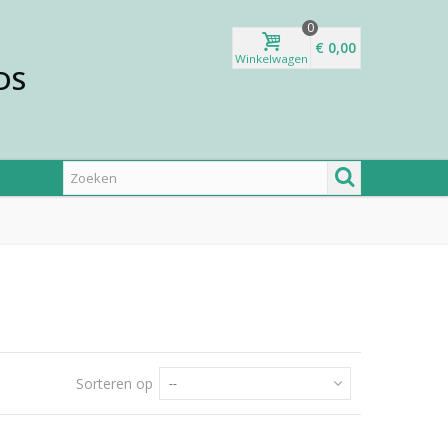
0
€ 0,00
Winkelwagen
DS
Sorteren op
--