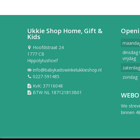
Ukkie Shop Home, Gift &
Openi
Kids
maanda
Hoofdstraat 24
dinsdag 
1777 CB
vrijdag
Hippolytushoef
zaterda
info@babykadowinkelukkieshop.nl
0227-591485
zondag
KvK: 37116048
BTW NL 187121813B01
WEBO
We strev
binnen 48