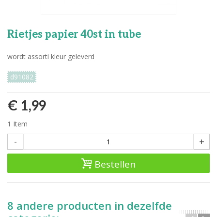
Rietjes papier 40st in tube
wordt assorti kleur geleverd
d91082
€ 1,99
1
Item
-
+
Bestellen
8 andere producten in dezelfde