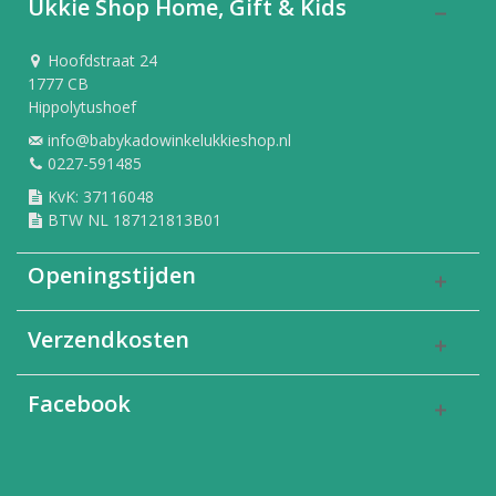
Ukkie Shop Home, Gift & Kids
Hoofdstraat 24
1777 CB
Hippolytushoef
info@babykadowinkelukkieshop.nl
0227-591485
KvK: 37116048
BTW NL 187121813B01
Openingstijden
Verzendkosten
Facebook