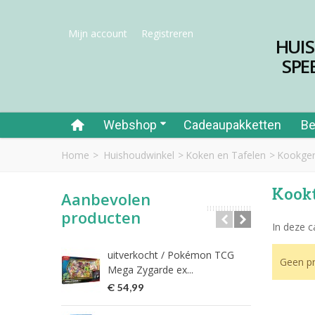
Mijn account
Registreren
HUI
SPE
Webshop
Cadeaupakketten
Be
Home
>
Huishoudwinkel
>
Koken en Tafelen
>
Kookger
Kook
Aanbevolen
producten
In deze 
uitverkocht / Pokémon TCG
Riet
Geen pr
Mega Zygarde ex...
€ 1
€ 54,99
fish