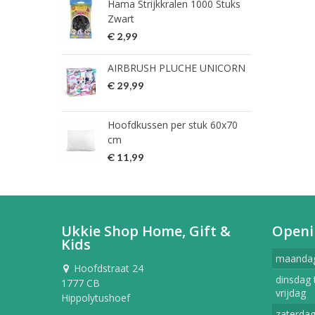
Hama Strijkkralen 1000 Stuks
ned
Zwart
€ 2
€ 2,99
HG 
AIRBRUSH PLUCHE UNICORN
verw
€ 29,99
€ 9
Hoofdkussen per stuk 60x70
HG 
cm
verw
€ 11,99
€ 7
Ukkie Shop Home, Gift &
Openi
Kids
maanda
Hoofdstraat 24
dinsdag 
1777 CB
vrijdag
Hippolytushoef
zaterda