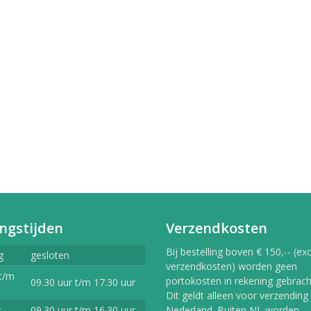
erlands
9,99
vlekkenspray extra sterk/
ijdert meest...
,99
Vlekkenspray / voor vlek
ijdering en...
,99
ngstijden
Verzendkosten
Bij bestelling boven € 150,-- (exc
g
gesloten
verzendkosten) worden geen
t/m
portokosten in rekening gebracht
09.30 uur t/m 17.30 uur
Dit geldt alleen voor verzending
g
09.30 uur t/m 16.30 uur
Nederland. Buiten NL worden