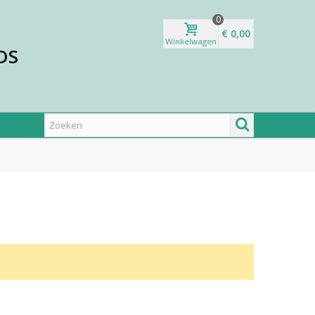
0
€ 0,00
Winkelwagen
DS