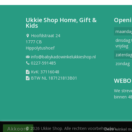
Ukkie Shop Home, Gift &
Openi
Kids
maanda
Hoofdstraat 24
dinsdag 
1777 CB
vrijdag
Hippolytushoef
zaterda
info@babykadowinkelukkieshop.nl
0227-591485
zondag
KvK: 37116048
BTW NL 187121813B01
WEBO
We strev
binnen 48
© 2026 Ukkie Shop. Alle rechten voorbehouden.
Akkoord
Deze winkel ma