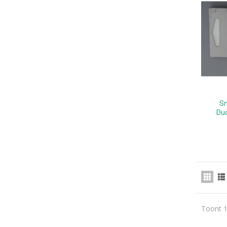
Sn
Duo
Toont 1