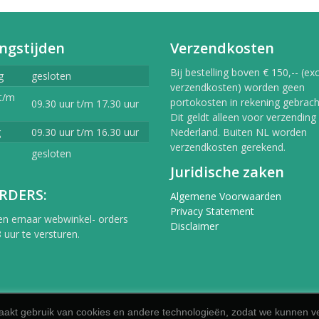
ngstijden
Verzendkosten
Bij bestelling boven € 150,-- (exc
g
gesloten
verzendkosten) worden geen
t/m
portokosten in rekening gebracht
09.30 uur t/m 17.30 uur
Dit geldt alleen voor verzending
g
09.30 uur t/m 16.30 uur
Nederland. Buiten NL worden
verzendkosten gerekend.
gesloten
Juridische zaken
RDERS:
Algemene Voorwaarden
Privacy Statement
en ernaar webwinkel- orders
Disclaimer
 uur te versturen.
akt gebruik van cookies en andere technologieën, zodat we kunnen ve