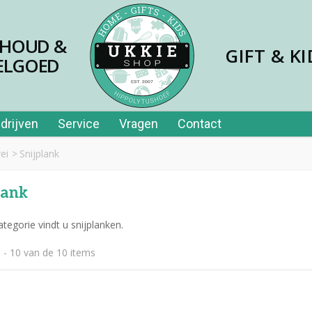
SHOUD &
GIFT & KI
ELGOED
drijven
Service
Vragen
Contact
ei
>
Snijplank
lank
ategorie vindt u snijplanken.
 - 10 van de 10 items
jes papier 40st in tube
,99
er price leerplezier piano