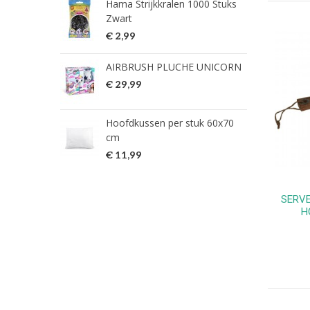
Hama Strijkkralen 1000 Stuks
ned
Zwart
€ 2
€ 2,99
HG 
AIRBRUSH PLUCHE UNICORN
verw
€ 29,99
€ 9
Hoofdkussen per stuk 60x70
HG 
cm
verw
€ 11,99
€ 7
SERV
H