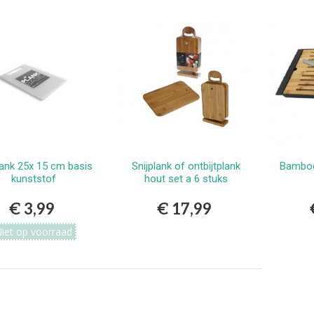
lank 25x 15 cm basis
Snijplank of ontbijtplank
Bamboe
Bekijken
Bestellen
kunststof
hout set a 6 stuks
€ 3,99
€ 17,99
iet op voorraad