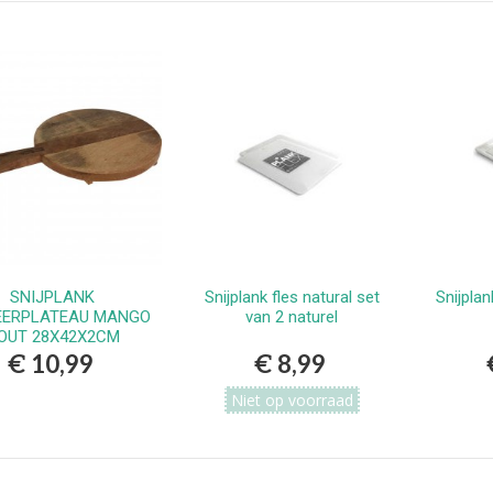
erlands
9,99
vlekkenspray extra sterk/
ijdert meest...
,99
Vlekkenspray / voor vlek
ijdering en...
,99
SNIJPLANK
Snijplank fles natural set
Snijpla
Bestellen
Bekijken
EERPLATEAU MANGO
van 2 naturel
OUT 28X42X2CM
€ 10,99
€ 8,99
Niet op voorraad