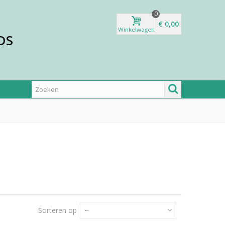
0
€ 0,00
Winkelwagen
DS
Sorteren op
--