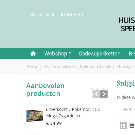
Mijn account
Registreren
HUI
SPE
Webshop
Cadeaupakketten
Be
Home
>
Huishoudwinkel
>
Koken en Tafelen
>
Kookger
Snijp
Aanbevolen
producten
In deze c
uitverkocht / Pokémon TCG
Toont 1
Riet
Mega Zygarde ex...
€ 1
€ 54,99
fish