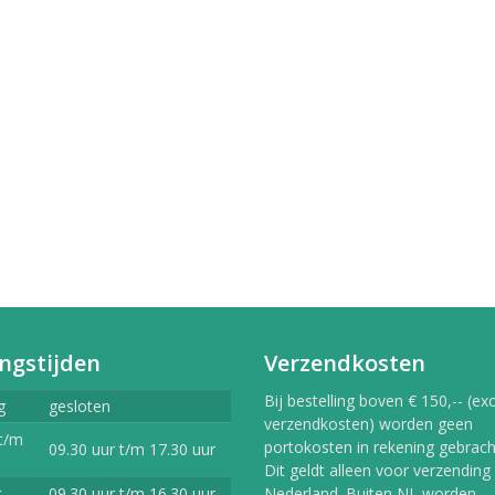
erlands
9,99
vlekkenspray extra sterk/
ijdert meest...
,99
Vlekkenspray / voor vlek
ijdering en...
,99
ngstijden
Verzendkosten
Bij bestelling boven € 150,-- (exc
g
gesloten
verzendkosten) worden geen
t/m
portokosten in rekening gebracht
09.30 uur t/m 17.30 uur
Dit geldt alleen voor verzending
g
09.30 uur t/m 16.30 uur
Nederland. Buiten NL worden