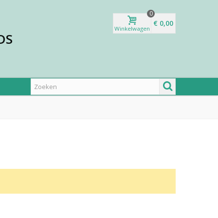
0
€ 0,00
Winkelwagen
DS