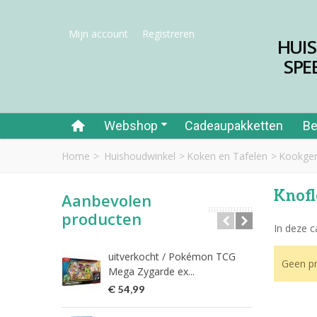
Mijn account
Registreren
HUI
SPE
Webshop
Cadeaupakketten
Be
Home
>
Huishoudwinkel
>
Koken en Tafelen
>
Kookger
Knofl
Aanbevolen
producten
In deze c
uitverkocht / Pokémon TCG
Riet
Geen pr
Mega Zygarde ex...
€ 1
€ 54,99
fish