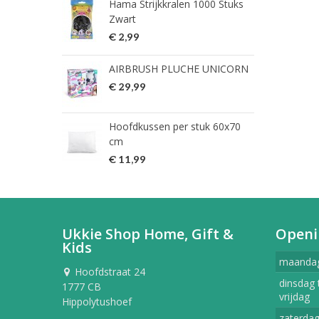
Hama Strijkkralen 1000 Stuks
ned
Zwart
€ 2
€ 2,99
HG 
AIRBRUSH PLUCHE UNICORN
verw
€ 29,99
€ 9
Hoofdkussen per stuk 60x70
HG 
cm
verw
€ 11,99
€ 7
Ukkie Shop Home, Gift &
Openi
Kids
maanda
Hoofdstraat 24
dinsdag 
1777 CB
vrijdag
Hippolytushoef
zaterda