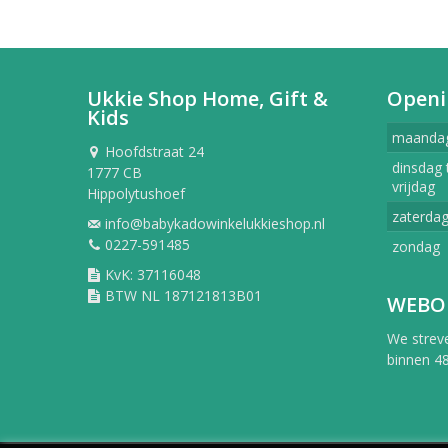
Ukkie Shop Home, Gift &
Openi
Kids
maanda
Hoofdstraat 24
dinsdag 
1777 CB
vrijdag
Hippolytushoef
zaterda
info@babykadowinkelukkieshop.nl
0227-591485
zondag
KvK: 37116048
BTW NL 187121813B01
WEBO
We strev
binnen 48