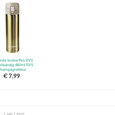
erlands
9,99
vlekkenspray extra sterk/
ijdert meest...
,99
Vlekkenspray / voor vlek
ijdering en...
,99
anda Isoleerfles RVS
Bestellen
elwandig 480ml RVS
champagnekleur
€ 7,99
 - 1 van 1 item