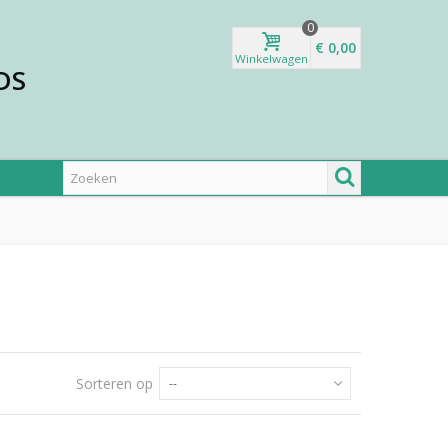
0
€ 0,00
Winkelwagen
DS
Sorteren op
--