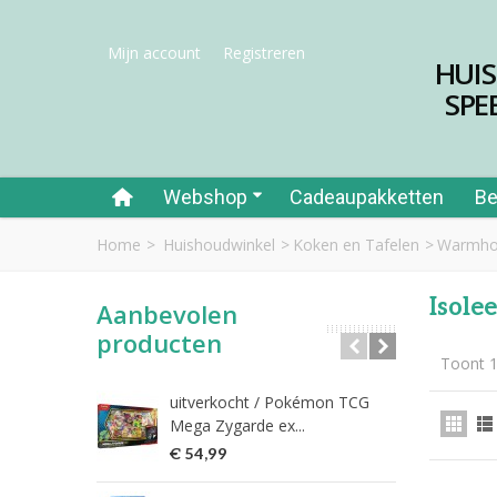
Mijn account
Registreren
HUI
SPE
Webshop
Cadeaupakketten
Be
Home
>
Huishoudwinkel
>
Koken en Tafelen
>
Warmho
Isole
Aanbevolen
producten
Toont 1
uitverkocht / Pokémon TCG
Riet
Mega Zygarde ex...
€ 1
€ 54,99
fish