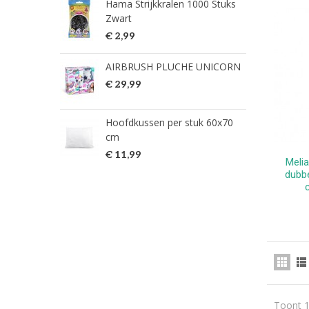
Hama Strijkkralen 1000 Stuks
ned
Zwart
€ 2
€ 2,99
HG 
AIRBRUSH PLUCHE UNICORN
verw
€ 29,99
€ 9
Hoofdkussen per stuk 60x70
HG 
cm
verw
€ 11,99
€ 7
Meli
dubb
Toont 1