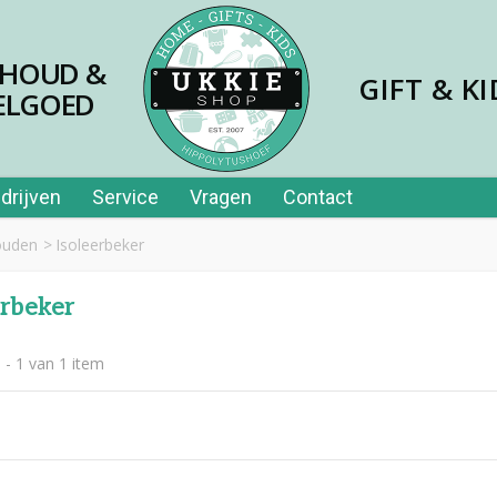
SHOUD &
GIFT & KI
ELGOED
drijven
Service
Vragen
Contact
uden
>
Isoleerbeker
erbeker
 - 1 van 1 item
jes papier 40st in tube
,99
er price leerplezier piano