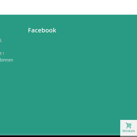
Facebook
l.
 !
 binnen
Winkelw