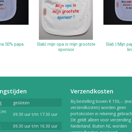
ma 50% papa
Slab| mijn opa is mijn grootste
Slab | Mijn p
kelwagen
In winkelwagen
In 
sponsor
kn
ngstijden
Verzendkosten
Bij bestelling boven € 150,-- (exc
g
gesloten
verzendkosten) worden geen
t/m
portokosten in rekening gebracht
09.30 uur t/m 17.30 uur
Dit geldt alleen voor verzending
g
09.30 uur t/m 16.30 uur
Nederland. Buiten NL worden