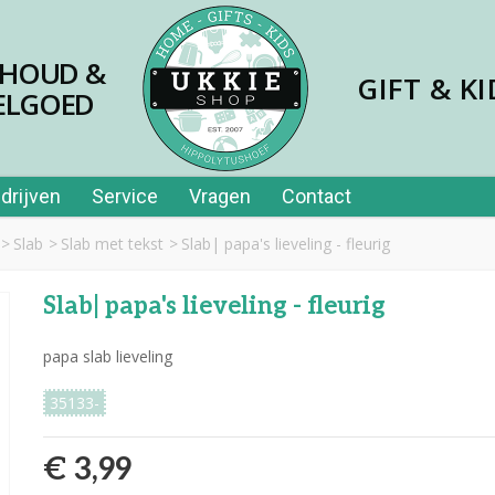
SHOUD &
GIFT & KI
ELGOED
drijven
Service
Vragen
Contact
>
Slab
>
Slab met tekst
>
Slab| papa's lieveling - fleurig
Slab| papa's lieveling - fleurig
papa slab lieveling
35133-
€ 3,99