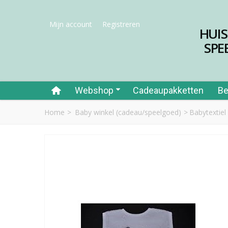
Mijn account
Registreren
HUI
SPE
Webshop
Cadeaupakketten
Be
Home
>
Baby winkel (cadeau/speelgoed)
>
Babytextiel