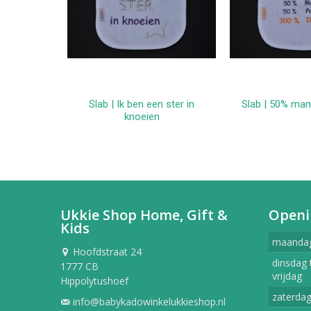
Slab | Ik ben een ster in
Slab | 50% ma
In winkelwagen
In win
knoeien
Ukkie Shop Home, Gift &
Openi
Kids
maanda
Hoofdstraat 24
dinsdag 
1777 CB
vrijdag
Hippolytushoef
zaterda
info@babykadowinkelukkieshop.nl