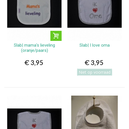
Slab| mama's lieveling
Slab| I love oma
(oranje/paars)
€ 3,95
€ 3,95
Niet op voorraad