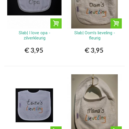
Slab| I love opa -
Slab| Oom's lieveling -
zilverkleurig
fleurig
€ 3,95
€ 3,95