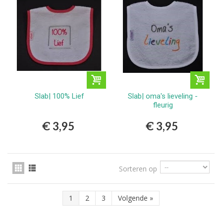
Slab| 100% Lief
Slab| oma's lieveling -
fleurig
€ 3,95
€ 3,95
Sorteren op
1
2
3
Volgende
»