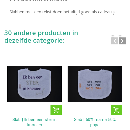
Slabben met een tekst doen het altijd goed als cadeautje!!
30 andere producten in
dezelfde categorie:
Slab | Ik ben een ster in
Slab | 50% mama 50%
knoeien
papa