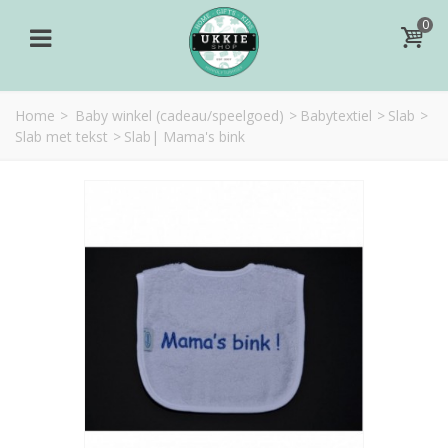
0
Home
>
Baby winkel (cadeau/speelgoed)
>
Babytextiel
>
Slab
>
Slab met tekst
>
Slab| Mama's bink