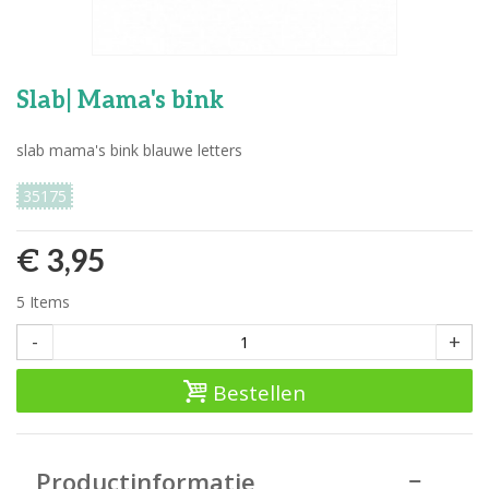
Slab| Mama's bink
slab mama's bink blauwe letters
35175
€ 3,95
5
Items
-
+
Bestellen
Productinformatie