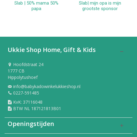
Slab | 50% mama 50%
Slab| mijn opa is mijn
papa
grootste sponsor
Ukkie Shop Home, Gift & Kids
Hoofdstraat 24
1777 CB
Hippolytushoef
info@babykadowinkelukkieshop.nl
0227-591485
KvK: 37116048
BTW NL 187121813B01
Openingstijden