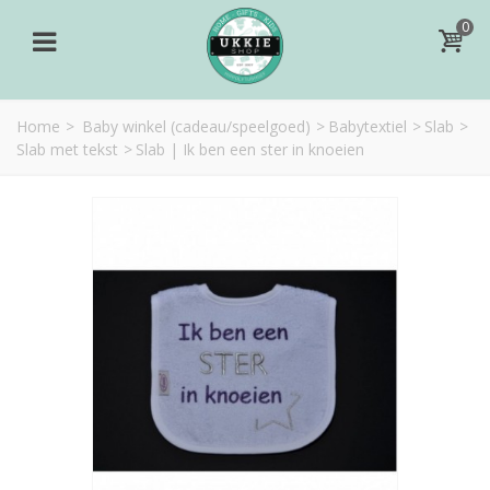
0
Home
>
Baby winkel (cadeau/speelgoed)
>
Babytextiel
>
Slab
>
Slab met tekst
>
Slab | Ik ben een ster in knoeien