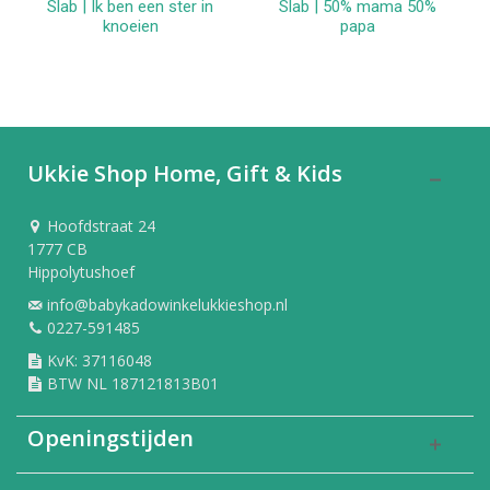
Slab | Ik ben een ster in
Slab | 50% mama 50%
knoeien
papa
Ukkie Shop Home, Gift & Kids
Hoofdstraat 24
1777 CB
Hippolytushoef
info@babykadowinkelukkieshop.nl
0227-591485
KvK: 37116048
BTW NL 187121813B01
Openingstijden