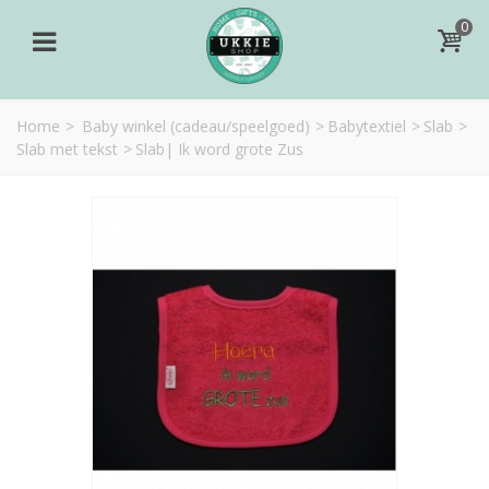
0
Home
>
Baby winkel (cadeau/speelgoed)
>
Babytextiel
>
Slab
>
Slab met tekst
>
Slab| Ik word grote Zus