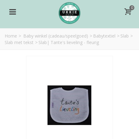
0
Home
>
Baby winkel (cadeau/speelgoed)
>
Babytextiel
>
Slab
>
Slab met tekst
>
Slab| Tante's lieveling - fleurig