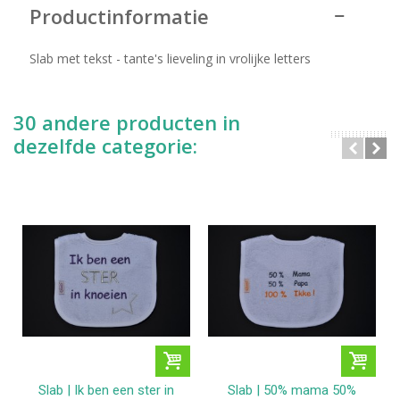
Productinformatie
Slab met tekst - tante's lieveling in vrolijke letters
30 andere producten in
dezelfde categorie:
Slab | Ik ben een ster in
Slab | 50% mama 50%