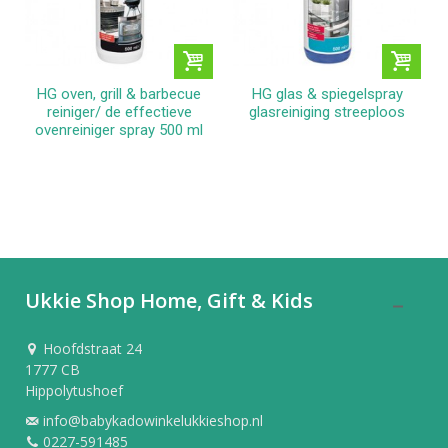
HG oven, grill & barbecue
HG glas & spiegelspray
reiniger/ de effectieve
glasreiniging streeploos
ovenreiniger spray 500 ml
Ukkie Shop Home, Gift & Kids
Hoofdstraat 24
1777 CB
Hippolytushoef
info@babykadowinkelukkieshop.nl
0227-591485