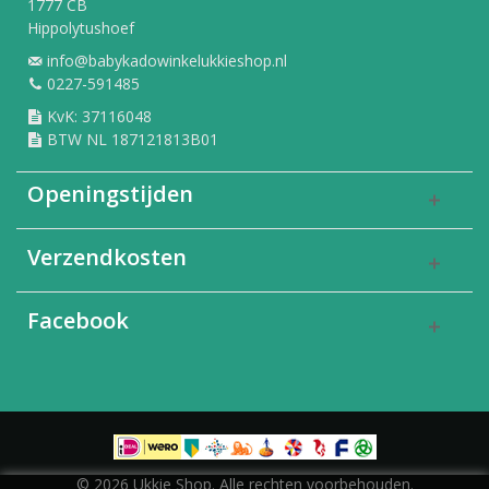
1777 CB
Hippolytushoef
info@babykadowinkelukkieshop.nl
0227-591485
KvK: 37116048
BTW NL 187121813B01
Openingstijden
Verzendkosten
Facebook
© 2026 Ukkie Shop. Alle rechten voorbehouden.