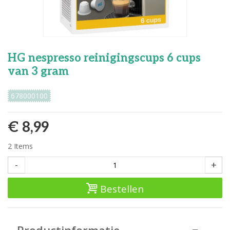
HG nespresso reinigingscups 6 cups
van 3 gram
678000100
€ 8,99
2
Items
-
+
Bestellen