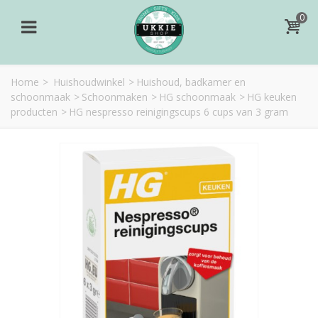
0
Home
>
Huishoudwinkel
>
Huishoud, badkamer en
schoonmaak
>
Schoonmaken
>
HG schoonmaak
>
HG keuken
producten
>
HG nespresso reinigingscups 6 cups van 3 gram