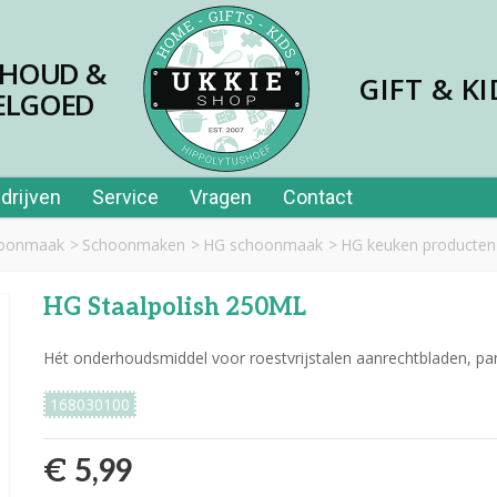
SHOUD &
GIFT & KI
ELGOED
drijven
Service
Vragen
Contact
hoonmaak
>
Schoonmaken
>
HG schoonmaak
>
HG keuken producten
HG Staalpolish 250ML
Hét onderhoudsmiddel voor roestvrijstalen aanrechtbladen, p
168030100
€ 5,99