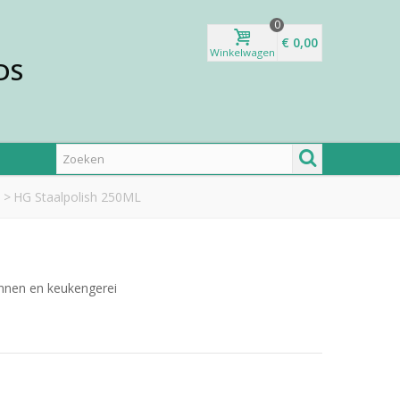
0
€ 0,00
Winkelwagen
DS
>
HG Staalpolish 250ML
annen en keukengerei