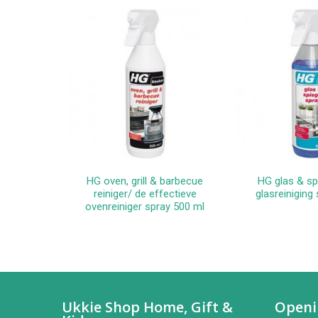
HG oven, grill & barbecue
HG glas & sp
In winkelwagen
In win
reiniger/ de effectieve
glasreiniging
ovenreiniger spray 500 ml
Ukkie Shop Home, Gift &
Openi