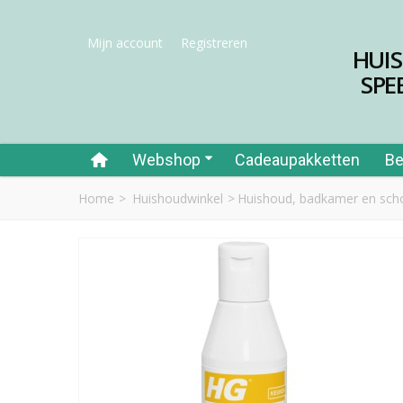
Mijn account
Registreren
HUI
SPE
Webshop
Cadeaupakketten
Be
Home
>
Huishoudwinkel
>
Huishoud, badkamer en sc