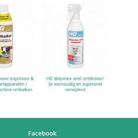
 voor espresso &
HG diepvries snel ontdooier/
HG vetweg
winkelwagen
In winkelwagen
etapparaten /
ijs eenvoudig en supersnel
eenvoudi
chine ontkalken
verwijderd
Facebook