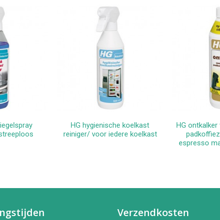
iegelspray
HG hygienische koelkast
HG ontkalker
kelwagen
In winkelwagen
In 
 streeploos
reiniger/ voor iedere koelkast
padkoffiez
espresso ma
ngstijden
Verzendkosten