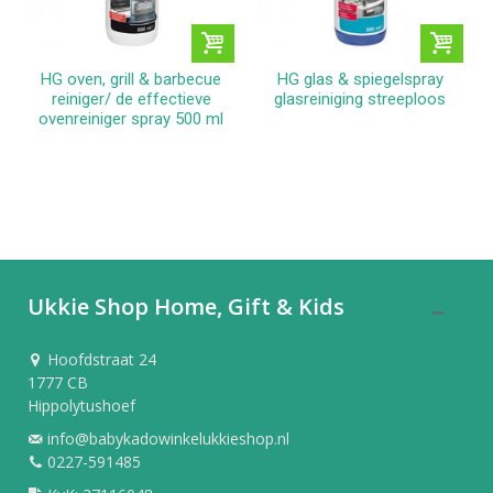
HG oven, grill & barbecue
HG glas & spiegelspray
reiniger/ de effectieve
glasreiniging streeploos
ovenreiniger spray 500 ml
Ukkie Shop Home, Gift & Kids
Hoofdstraat 24
1777 CB
Hippolytushoef
info@babykadowinkelukkieshop.nl
0227-591485