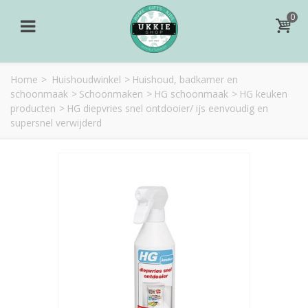
0
Home
>
Huishoudwinkel
>
Huishoud, badkamer en
schoonmaak
>
Schoonmaken
>
HG schoonmaak
>
HG keuken
producten
>
HG diepvries snel ontdooier/ ijs eenvoudig en
supersnel verwijderd