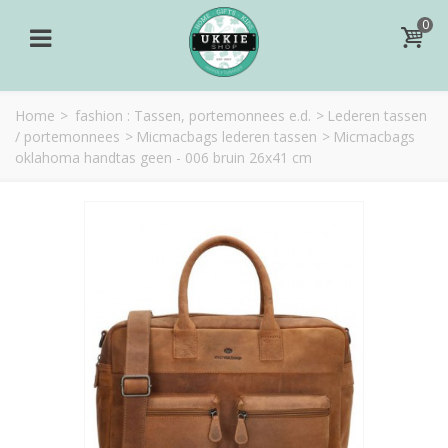
0
Home
>
fashion : Tassen, portemonnees e.d.
>
Lederen tassen
/ portemonnees
>
Micmacbags lederen tassen
>
Micmacbags
oklahoma handtas geen - 006 bruin 26x41 cm