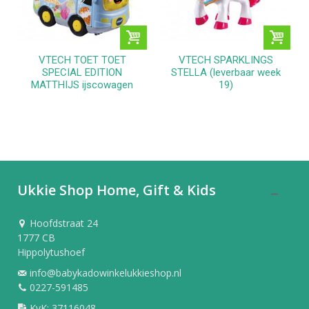
VTECH TOET TOET
VTECH SPARKLINGS
SPECIAL EDITION
STELLA (leverbaar week
MATTHIJS ijscowagen
19)
Ukkie Shop Home, Gift & Kids
Hoofdstraat 24
1777 CB
Hippolytushoef
info@babykadowinkelukkieshop.nl
0227-591485
KvK: 37116048