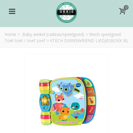
0
Home
>
Baby winkel (cadeau/speelgoed)
>
Vtech speelgoed
Toet toet / zoef zoef
>
VTECH DIERENVRIEND LIEDJESBOEK BL