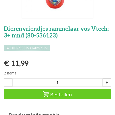
Dierenvriendjes rammelaar vos Vtech:
3+ mnd (80-536123)
B- DIER590053 /405-5361
€ 11,99
2
Items
-
+
Bestellen