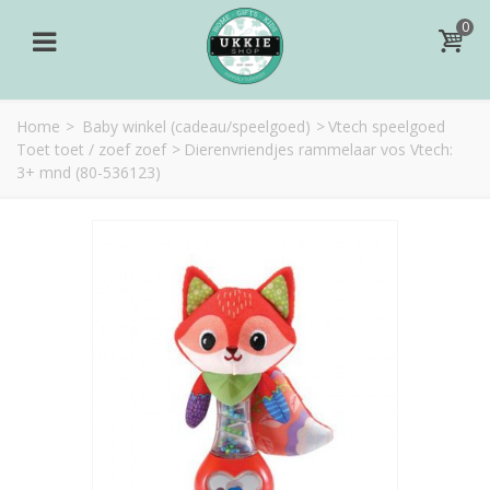
0
Home
>
Baby winkel (cadeau/speelgoed)
>
Vtech speelgoed
Toet toet / zoef zoef
>
Dierenvriendjes rammelaar vos Vtech:
3+ mnd (80-536123)