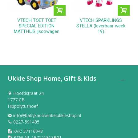
VTECH TOET TOET
VTECH SPARKLINGS
SPECIAL EDITION
STELLA (leverbaar week
MATTHIJS ijscowagen
19)
Ukkie Shop Home, Gift & Kids
Hoofdstraat 24
1777 CB
Hippolytushoef
info@babykadowinkelukkieshop.nl
0227-591485
KvK: 37116048
BTW NL 187121813B01