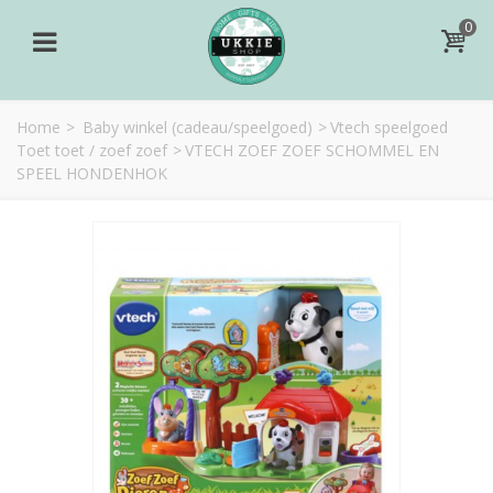
0
Home
>
Baby winkel (cadeau/speelgoed)
>
Vtech speelgoed
Toet toet / zoef zoef
>
VTECH ZOEF ZOEF SCHOMMEL EN
SPEEL HONDENHOK