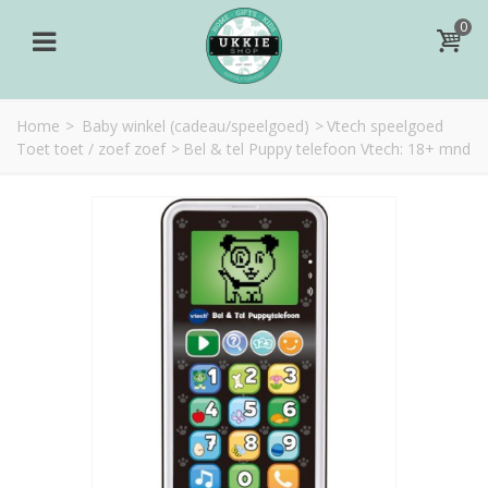
0
Home
>
Baby winkel (cadeau/speelgoed)
>
Vtech speelgoed
Toet toet / zoef zoef
>
Bel & tel Puppy telefoon Vtech: 18+ mnd