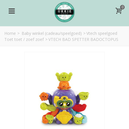
0
Home
>
Baby winkel (cadeau/speelgoed)
>
Vtech speelgoed
Toet toet / zoef zoef
>
VTECH BAD SPETTER BADOCTOPUS