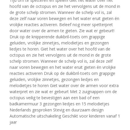
Tijd om te spetteren en spelen! Giet het water over het
hoofd van de octopus en zie het vervolgens uit de mond in
de grote schelp stromen. Wanneer de schelp vol is, zal
deze zelf naar voren bewegen en het water eruit gieten én
vrolijke reacties activeren. Beleef nog meer spetterpret
door water over de armen te gieten. Zie wat er gebeurt!
Druk op de knipperende duikbril-toets om grappige
geluiden, vrolijke zinnetjes, melodietjes en gezongen
liedjes te horen. Giet het water over het hoofd van de
octopus en zie het vervolgens uit de mond in de grote
schelp stromen. Wanneer de schelp vol is, zal deze zelf
naar voren bewegen en het water eruit gieten én vrolijke
reacties activeren Druk op de duikbril-toets om grappige
geluiden, vrolijke zinnetjes, gezongen liedjes en
melodietjes te horen Giet water over de armen voor extra
waterpret en zie wat er gebeurt Met 2 zuignappen om de
octopus veilig te bevestigen aan een bad of een
badkamermuur 3 gezongen liedjes en 15 melodietjes
Nederlands gesproken Stevig en duurzaam design
Automatische uitschakeling Geschikt voor kinderen vanaf 1
jaar