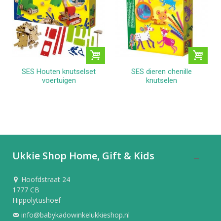
SES Houten knutselset
SES dieren chenille
voertuigen
knutselen
Ukkie Shop Home, Gift & Kids
Hoofdstraat 24
1777 CB
Hippolytushoef
info@babykadowinkelukkieshop.nl