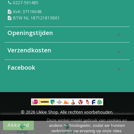
0227-591485
KvK: 37116048
BTW NL 187121813B01
Openingstijden
Verzendkosten
Facebook
© 2026 Ukkie Shop. Alle rechten voorbehouden.
Deze winkel maakt gebruik van cookies en
Akkoord
andere technologieën, zodat we kunnen
verbeteren uw ervaring op onze sites.
Vorige
Volgende
Top