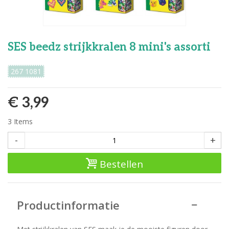
SES beedz strijkkralen 8 mini's assorti
267 1081
€ 3,99
3
Items
-
+
Bestellen
Productinformatie