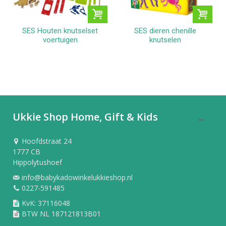
SES Houten knutselset
SES dieren chenille
voertuigen
knutselen
Ukkie Shop Home, Gift & Kids
Hoofdstraat 24
1777 CB
Hippolytushoef
info@babykadowinkelukkieshop.nl
0227-591485
KvK: 37116048
BTW NL 187121813B01