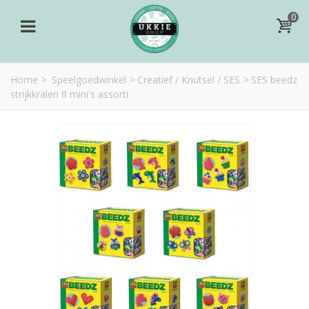
0
Home
>
Speelgoedwinkel
>
Creatief / Knutsel / SES
>
SES beedz
strijkkralen 8 mini's assorti