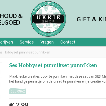
SHOUD &
GIFT & KI
ELGOED
drijven
Service
Vragen
Contact
es Hobbyset punnikset punnikken
Ses Hobbyset punnikset punnikken
Maak leuke creaties door te punniken met deze set van SES Met
het handige pennetje om de draad te punniken en je creatie ko
635 0862
€ 7,99