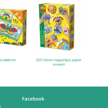
ozaikbord
SES Dieren happertjes papier
SES 
winkelwagen
In winkelwagen
vouwen
Facebook
l.