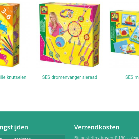
lle knutselen
SES dromenvanger sieraad
SES m
kelwagen
In winkelwagen
In 
ngstijden
Verzendkosten
Bij bestelling boven € 150,-- (exc