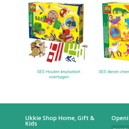
SES Houten knutselset
SES dieren cheni
In winkelwagen
In win
voertuigen
Ukkie Shop Home, Gift &
Openi
Kids