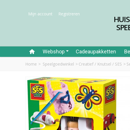
Mijn account
Registreren
HUI
SPE
Webshop
Cadeaupakketten
Be
Home
>
Speelgoedwinkel
>
Creatief / Knutsel / SES
>
S