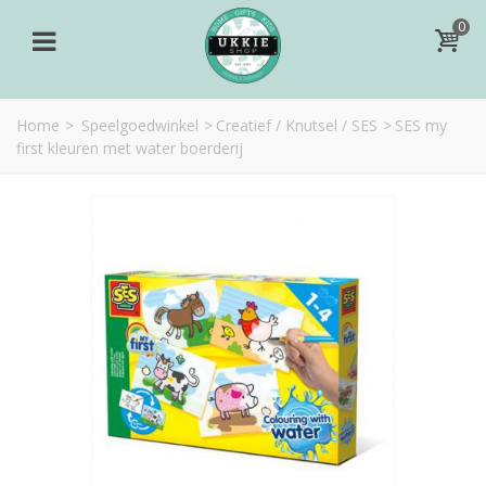
0
Home
>
Speelgoedwinkel
>
Creatief / Knutsel / SES
>
SES my
first kleuren met water boerderij