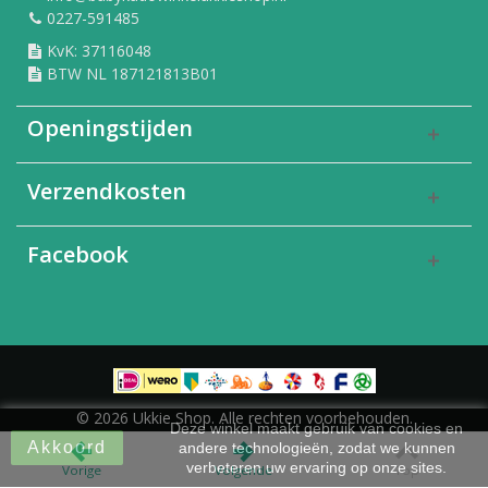
0227-591485
KvK: 37116048
BTW NL 187121813B01
Openingstijden
Verzendkosten
Facebook
© 2026 Ukkie Shop. Alle rechten voorbehouden.
Deze winkel maakt gebruik van cookies en
Akkoord
andere technologieën, zodat we kunnen
verbeteren uw ervaring op onze sites.
Vorige
Volgende
Top