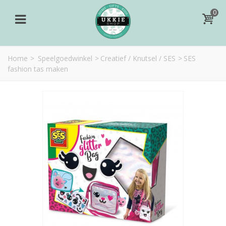
0
Home
>
Speelgoedwinkel
>
Creatief / Knutsel / SES
>
SES
fashion tas maken