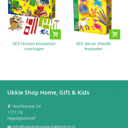
SES Houten knutselset
SES dieren chenille
voertuigen
knutselen
Ukkie Shop Home, Gift & Kids
Hoofdstraat 24
1777 CB
Hippolytushoef
info@babykadowinkelukkieshop.nl