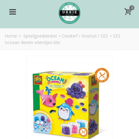
0
Home
>
Speelgoedwinkel
>
Creatief / Knutsel / SES
>
SES
oceaan dieren vriendjes klei