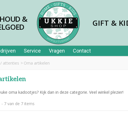
SHOUD &
GIFT & KI
ELGOED
drijven
Service
Vragen
Contact
/ attenties
>
Oma artikelen
rtikelen
euke oma kadootjes? Kijk dan in deze categorie. Veel winkel plezier!
 - 7 van de 7 items
jes papier 40st in tube
,99
er price leerplezier piano