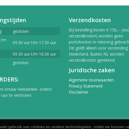
ngstijden
Verzendkosten
Bij bestelling boven € 150,-- (exc
g
gesloten
verzendkosten) worden geen
t/m
portokosten in rekening gebracht
09.30 uur t/m 17.30 uur
Dit geldt alleen voor verzending
g
09.30 uur t/m 16.30 uur
Nederland. Buiten NL worden
verzendkosten gerekend.
gesloten
Juridische zaken
RDERS:
Algemene Voorwaarden
Privacy Statement
en ernaar webwinkel- orders
Disclaimer
 uur te versturen.
akt gebruik van cookies en andere technologieën, zodat we kunnen ve