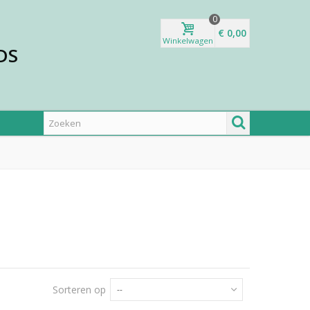
0
€ 0,00
Winkelwagen
DS
Sorteren op
--