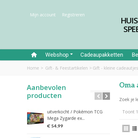
Mijn account
Registreren
HUI
SPE
Webshop
Cadeaupakketten
Be
Home
>
Gift- & Feestartikelen
>
Gift - kleine cadeautjes
Oma a
Aanbevolen
producten
Zoek je l
uitverkocht / Pokémon TCG
Toont 1
Riet
Mega Zygarde ex...
€ 1
€ 54,99
fish