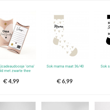
erlands
9,99
vlekkenspray extra sterk/
ijdert meest...
,99
Vlekkenspray / voor vlek
ijdering en...
,99
)cadeaudoosje 'oma'
Sok mama maat 36/40
Sok s
Bestellen
Bestellen
ld met zwarte thee
€ 4,99
€ 6,99