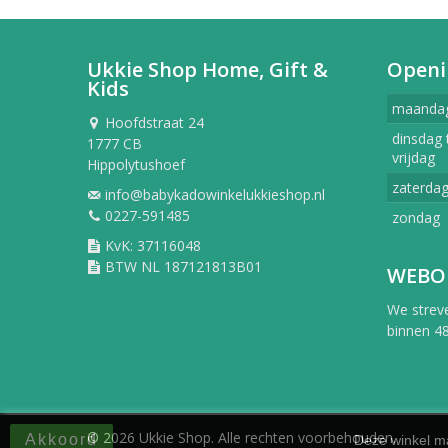
Ukkie Shop Home, Gift &
Openi
Kids
maanda
Hoofdstraat 24
dinsdag 
1777 CB
vrijdag
Hippolytushoef
zaterda
info@babykadowinkelukkieshop.nl
0227-591485
zondag
KvK: 37116048
BTW NL 187121813B01
WEBO
We strev
binnen 48
© 2026 Ukkie Shop. Alle rechten voorbehouden.
Akkoord
Deze winkel ma