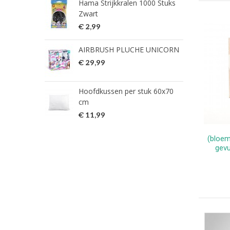
Hama Strijkkralen 1000 Stuks
ned
Zwart
€ 2
€ 2,99
HG 
AIRBRUSH PLUCHE UNICORN
verw
€ 29,99
€ 9
Hoofdkussen per stuk 60x70
HG 
cm
verw
€ 11,99
€ 7
(bloem
gevu