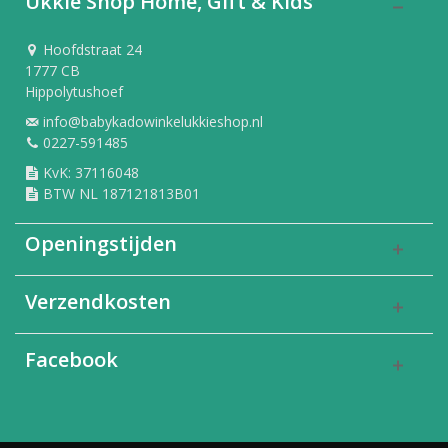
Ukkie Shop Home, Gift & Kids
Hoofdstraat 24
1777 CB
Hippolytushoef
info@babykadowinkelukkieshop.nl
0227-591485
KvK: 37116048
BTW NL 187121813B01
Openingstijden
Verzendkosten
Facebook