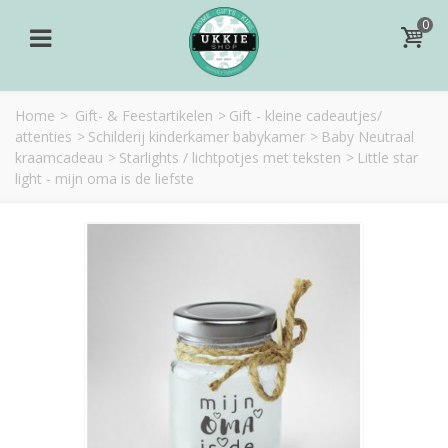
0
Home
>
Gift- & Feestartikelen
>
Gift - kleine cadeautjes/
attenties
>
Schilderij kinderkamer babykamer
>
Baby Neutraal
kraamcadeau
>
Starlights / lichtpotjes met teksten
>
Little star
light - mijn oma is de liefste