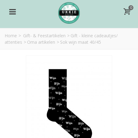
0
Home
>
Gift- & Feestartikelen
>
Gift - kleine cadeautjes/
attenties
>
Oma artikelen
>
Sok wijn maat 40/45