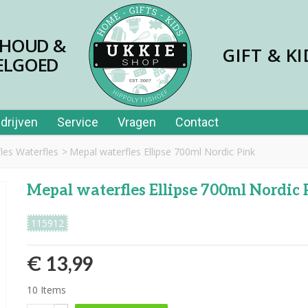
SHOUD &
GIFT & KI
ELGOED
drijven
Service
Vragen
Contact
fles Waterfles
>
Mepal waterfles Ellipse 700ml Nordic Pink
Mepal waterfles Ellipse 700ml Nordic 
115912
€ 13,99
10
Items