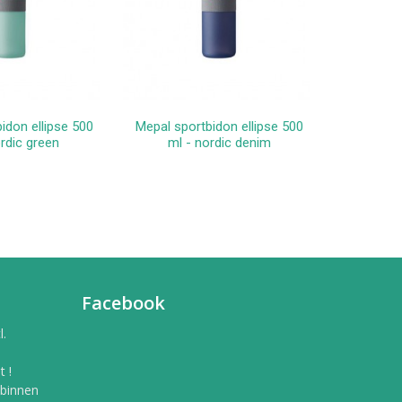
idon ellipse 500
Mepal sportbidon ellipse 500
Fles m/
winkelwagen
In winkelwagen
ordic green
ml - nordic denim
Facebook
l.
 !
 binnen