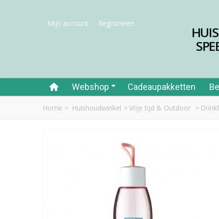
Mijn account
Registreren
HUI
SPE
Webshop
Cadeaupakketten
Be
Home
>
Huishoudwinkel
>
Vrije tijd & Outdoor
>
Drink