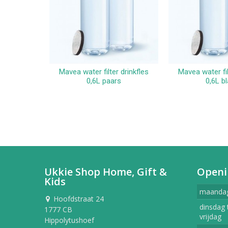
Mavea water filter drinkfles
Mavea water fil
In winkelwagen
In win
0,6L paars
0,6L b
Ukkie Shop Home, Gift &
Openi
Kids
maanda
Hoofdstraat 24
dinsdag 
1777 CB
vrijdag
Hippolytushoef