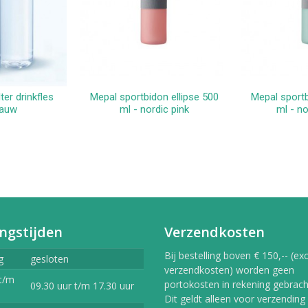
ter drinkfles
Mepal sportbidon ellipse 500
Mepal sportb
kelwagen
In winkelwagen
In 
lauw
ml - nordic pink
ml - n
ngstijden
Verzendkosten
Bij bestelling boven € 150,-- (exc
g
gesloten
verzendkosten) worden geen
t/m
portokosten in rekening gebracht
09.30 uur t/m 17.30 uur
Dit geldt alleen voor verzending