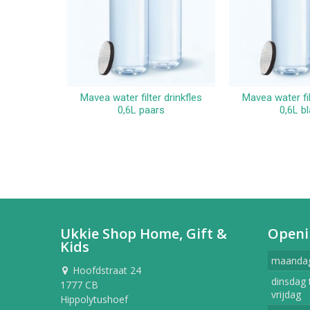
Mavea water filter drinkfles
Mavea water fil
In winkelwagen
In win
0,6L paars
0,6L b
Ukkie Shop Home, Gift &
Openi
Kids
maanda
Hoofdstraat 24
dinsdag 
1777 CB
vrijdag
Hippolytushoef