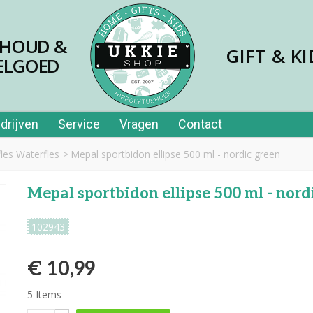
SHOUD &
GIFT & KI
ELGOED
drijven
Service
Vragen
Contact
fles Waterfles
>
Mepal sportbidon ellipse 500 ml - nordic green
Mepal sportbidon ellipse 500 ml - nord
102943
€ 10,99
5
Items