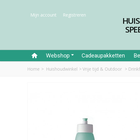
Mijn account
Registreren
HUI
SPE
Webshop
Cadeaupakketten
Be
Home
>
Huishoudwinkel
>
Vrije tijd & Outdoor
>
Drink