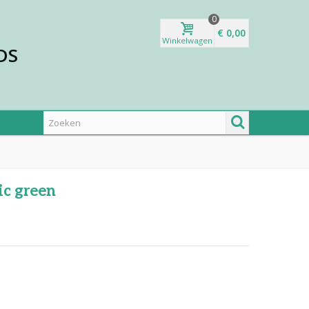
0
€ 0,00
Winkelwagen
DS
ic green