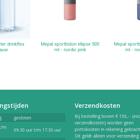
ter drinkfles
Mepal sportbidon ellipse 500
Mepal sportb
kelwagen
In winkelwagen
In 
lauw
ml - nordic pink
ml - no
ngstijden
Verzendkosten
Bij bestelling boven € 150,-- (exc
g
gesloten
verzendkosten) worden geen
t/m
portokosten in rekening gebracht
09.30 uur t/m 17.30 uur
Dit geldt alleen voor verzending