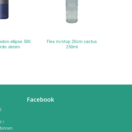
idon ellipse 500
Fles m/stop 20cm cactus
Drinkfle
winkelwagen
In winkelwagen
rdic denim
250ml
metal
o
Facebook
l.
 !
 binnen