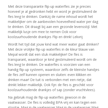
Met deze transparante flip-up waterfles zie je precies
hoeveel je al gedronken hebt en word je gestimuleerd de
fles leeg te drinken. Dankzij de ruime inhoud wordt het
makkelijker om de aanbevolen hoeveelheid water per dag
te drinken. Dit draagt bij aan een gezonde levensstijl. Met
makkelijk lusje om mee te nemen Ook voor
koolzuurhoudende drankjes Flip en drink! Lekvrij
Wordt het tijd dat jouw kind wat meer water gaat drinken?
Met deze vrolijke flip-up waterfles in de kleur blauw van
Mepal wordt dat een stuk makkelijker! De fles is
transparant, waardoor je kind gestimuleerd wordt om de
fles leeg te drinken. De waterfles is voorzien van een
handig flip-up systeem, waardoor zelfs de kleinste handjes
de fles zelf kunnen openen en sluiten: even klikken en
drinken maar! De tuit is verbonden met een rietje, dat
drinkt lekker makkelijk. Ook fijn: de fles is geschikt voor
koolzuurhoudende drankjes of sap (zonder vruchtvlees).
Na gebruik mag de flip-up waterfles gewoon in de
vaatwasser. De fles is volledig BPA-vrij en kan tegen een
stootje. Mag in de vaatwasser Mag in de vaatwasser Mag