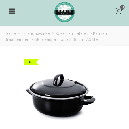
0
Home
>
Huishoudwinkel
>
Koken en Tafelen
>
Pannen
>
Braadpannen
>
BK braadpan fortalit 36 cm 7,5 liter
SALE