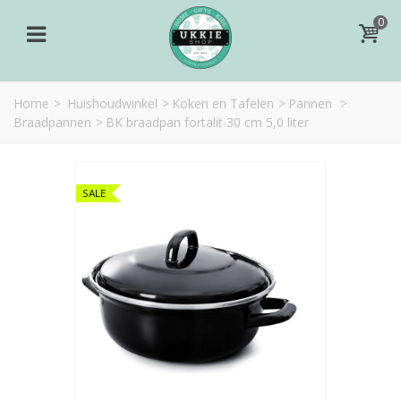
0
Home
>
Huishoudwinkel
>
Koken en Tafelen
>
Pannen
>
Braadpannen
>
BK braadpan fortalit 30 cm 5,0 liter
SALE