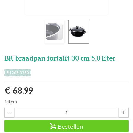
BK braadpan fortalit 30 cm 5,0 liter
B1208.5530
€ 68,99
1
Item
-
+
Bestellen