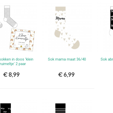
erlands
9,99
vlekkenspray extra sterk/
ijdert meest...
,99
Vlekkenspray / voor vlek
ijdering en...
,99
okken in doos 'klein
Sok mama maat 36/40
Sok ab
Bestellen
Bestellen
ruimeltje' 2 paar
€ 8,99
€ 6,99