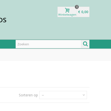
0
€ 0,00
Winkelwagen
DS
Sorteren op
--