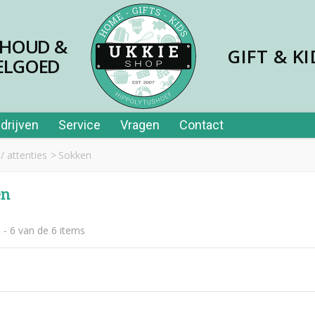
SHOUD &
GIFT & KI
ELGOED
drijven
Service
Vragen
Contact
/ attenties
>
Sokken
en
 - 6 van de 6 items
jes papier 40st in tube
,99
er price leerplezier piano