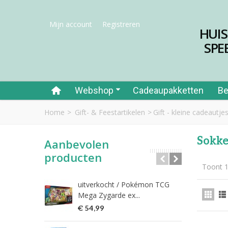
Mijn account
Registreren
HUI
SPE
Webshop
Cadeaupakketten
Be
Home
>
Gift- & Feestartikelen
>
Gift - kleine cadeautjes
Sokk
Aanbevolen
producten
Toont 1
uitverkocht / Pokémon TCG
Riet
Mega Zygarde ex...
€ 1
€ 54,99
fish