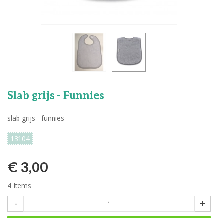
Slab grijs - Funnies
slab grijs - funnies
13104
€ 3,00
4
Items
-
+