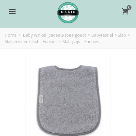
0
Home
>
Baby winkel (cadeau/speelgoed)
>
Babytextiel
>
Slab
>
Slab zonder tekst - Funnies
>
Slab grijs - Funnies