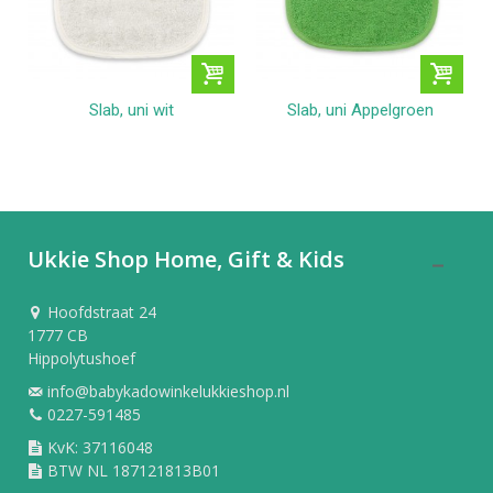
Slab, uni wit
Slab, uni Appelgroen
Ukkie Shop Home, Gift & Kids
Hoofdstraat 24
1777 CB
Hippolytushoef
info@babykadowinkelukkieshop.nl
0227-591485
KvK: 37116048
BTW NL 187121813B01