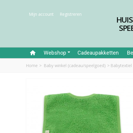
Mijn account
Registreren
HUI
SPE
Webshop
Cadeaupakketten
Be
Home
>
Baby winkel (cadeau/speelgoed)
>
Babytextiel