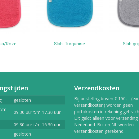
sia/Roze
Slab, Turquoise
Slab gri
kelwagen
In winkelwagen
In 
ngstijden
Verzendkosten
Bij bestelling boven € 150,-- (exc
g
gesloten
verzendkosten) worden geen
t/m
portokosten in rekening gebracht
09.30 uur t/m 17.30 uur
Dit geldt alleen voor verzending
g
09.30 uur t/m 16.30 uur
Nederland. Buiten NL worden
verzendkosten gerekend.
gesloten