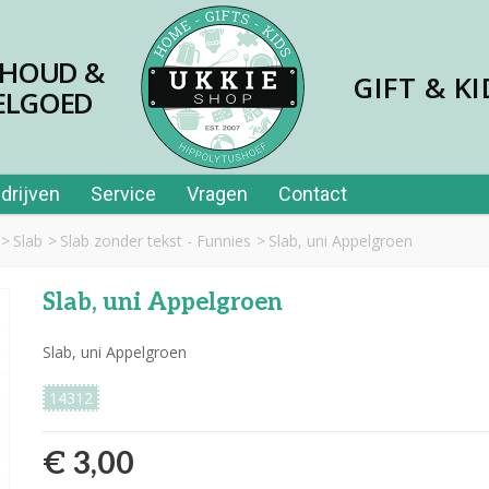
SHOUD &
GIFT & KI
ELGOED
drijven
Service
Vragen
Contact
>
Slab
>
Slab zonder tekst - Funnies
>
Slab, uni Appelgroen
Slab, uni Appelgroen
Slab, uni Appelgroen
14312
€ 3,00