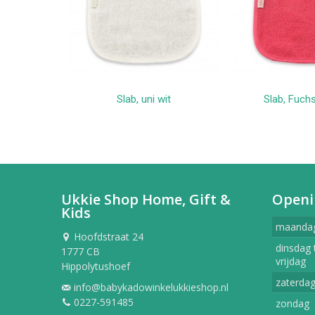
Slab, uni wit
Slab, Fuch
In winkelwagen
In win
Ukkie Shop Home, Gift &
Openi
Kids
maanda
Hoofdstraat 24
dinsdag 
1777 CB
vrijdag
Hippolytushoef
zaterda
info@babykadowinkelukkieshop.nl
0227-591485
zondag