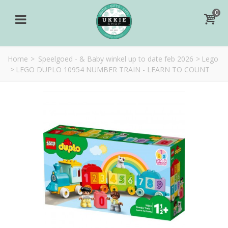
0
Home
>
Speelgoed - & Baby winkel up to date feb 2026
>
Lego
>
LEGO DUPLO 10954 NUMBER TRAIN - LEARN TO COUNT