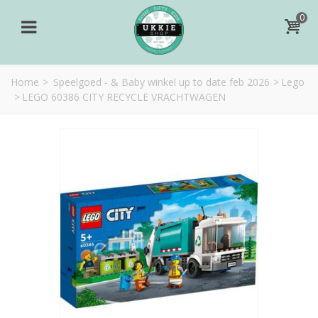
0
Home
>
Speelgoed - & Baby winkel up to date feb 2026
>
Lego
>
LEGO 60386 CITY RECYCLE VRACHTWAGEN