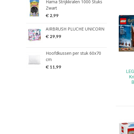
Hama Strijkkralen 1000 Stuks
ned
Zwart
€ 2
€ 2,99
HG 
AIRBRUSH PLUCHE UNICORN
verw
€ 29,99
€ 9
Hoofdkussen per stuk 60x70
HG 
cm
verw
€ 11,99
€ 7
LEG
Kr
B