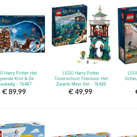
erlands
9,99
vlekkenspray extra sterk/
ijdert meest...
,99
Vlekkenspray / voor vlek
ijdering en...
,99
O Harry Potter Het
LEGO Harry Potter
LEGO
Bestellen
Bestellen
ijsende Krot & De
Toverschool Toernooi: Het
Scheu
eukwilg - 76407
Zwarte Meer Set - 76420
€ 89,99
€ 49,99