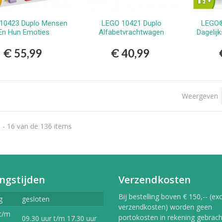
10423 Duplo Mensen
LEGO 10421 Duplo
LEGO
Bestellen
Bestellen
En Hun Emoties
Alfabetvrachtwagen
Dagelij
€ 55,99
€ 40,99
Weergeven
 - 16 van de 136 items
ngstijden
Verzendkosten
Bij bestelling boven € 150,-- (exc
g
gesloten
verzendkosten) worden geen
t/m
portokosten in rekening gebracht
09.30 uur t/m 17.30 uur