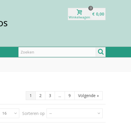
0
€ 0,00
Winkelwagen
DS
1
2
3
...
9
Volgende
»
Sorteren op
16
--