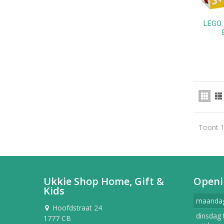
LEGO 
Toont 1
Ukkie Shop Home, Gift &
Openi
Kids
maanda
Hoofdstraat 24
dinsdag 
1777 CB