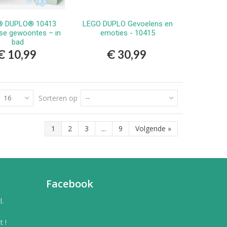
® DUPLO® 10413
LEGO DUPLO Gevoelens en
Bestellen
Bestellen
kse gewoontes – in
emoties - 10415
bad
€ 10,99
€ 30,99
Sorteren op
16
--
1
2
3
...
9
Volgende
»
Facebook
l.
 !