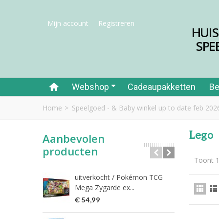
Mijn account
Registreren
HUI
SPE
Webshop
Cadeaupakketten
Be
Home
>
Speelgoed - & Baby winkel up to date feb 202
Lego
Aanbevolen
producten
Toont 1
uitverkocht / Pokémon TCG
Riet
Mega Zygarde ex...
€ 1
€ 54,99
fish