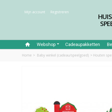
Mijn account
Registreren
HUI
SPE
Webshop
Cadeaupakketten
Be
Home
>
Baby winkel (cadeau/speelgoed)
>
Houten spe