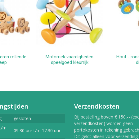
eren rollende
Motorriek vaardigheden
Hout - ron
kelwagen
In winkelwagen
In 
eep
speelgoed kleurrijk
d
ngstijden
Verzendkosten
Bij bestelling boven € 150,-- (exc
g
gesloten
verzendkosten) worden geen
t/m
portokosten in rekening gebracht
09.30 uur t/m 17.30 uur
Dit geldt alleen voor verzending