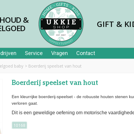
SHOUD &
GIFT & KI
ELGOED
drijven
Service
Vragen
Contact
elgoed baby
>
Boerderij speelset van hout
Boerderij speelset van hout
Een kleurrijke boerderij-speelset - de robuuste houten stenen k
verloren gaat.
Dit is een geweldige oefening om motorische vaardigheden
10168