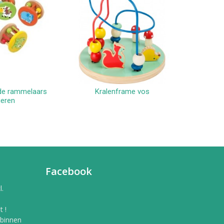
de rammelaars
Kralenframe vos
Kralenfram
winkelwagen
In winkelwagen
ieren
Facebook
l.
 !
 binnen