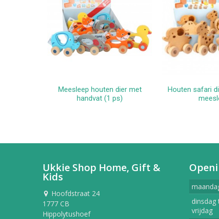
Meesleep houten dier met
Houten safari di
In winkelwagen
In win
handvat (1 ps)
meesl
Ukkie Shop Home, Gift &
Openi
Kids
maanda
Hoofdstraat 24
dinsdag 
1777 CB
vrijdag
Hippolytushoef